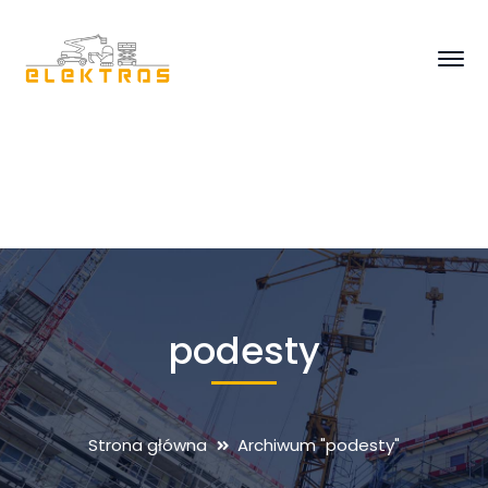
podesty
Strona główna
Archiwum "podesty"