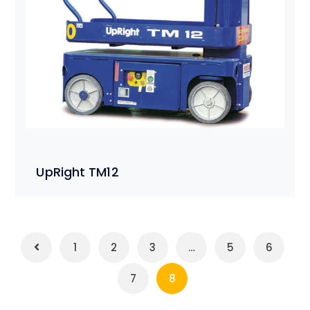
UpRight TM12
1
2
3
…
5
6
7
8