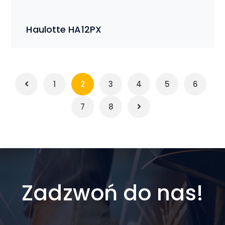
Haulotte HA12PX
1
2
3
4
5
6
7
8
Zadzwoń do nas!