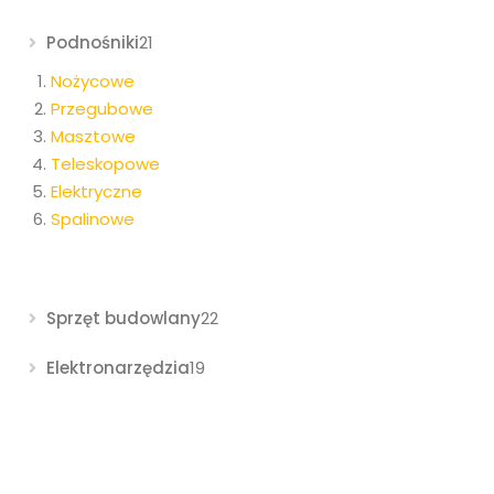
Podnośniki
21
Nożycowe
Przegubowe
Masztowe
Teleskopowe
Elektryczne
Spalinowe
Sprzęt budowlany
22
Elektronarzędzia
19