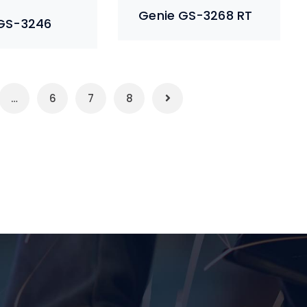
Genie GS-3268 RT
GS-3246
…
6
7
8