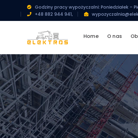
Godziny pracy wypożyczalni: Poniedziałek – Pi
+48 882 944 941,
wypozyczalnia@elek
Home
O nas
Ob