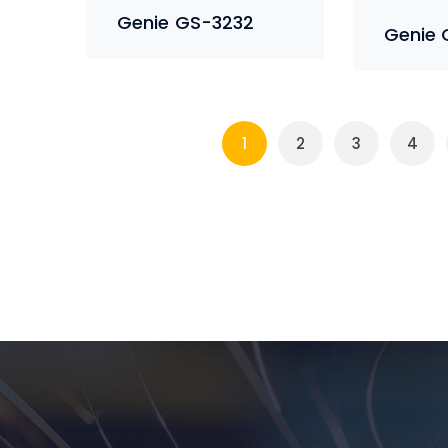
Genie GS-3232
Genie 
1
2
3
4