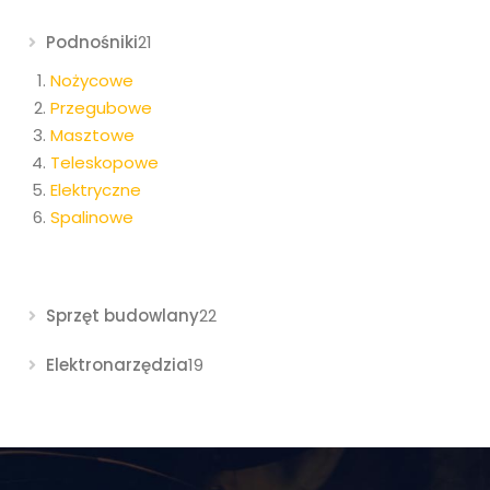
Podnośniki
21
Nożycowe
Przegubowe
Masztowe
Teleskopowe
Elektryczne
Spalinowe
Sprzęt budowlany
22
Elektronarzędzia
19