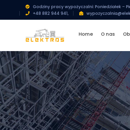
Godziny pracy wypożyczalni: Poniedziałek – Pi
+48 882 944 941,
wypozyczalnia@elek
Home
O nas
Ob