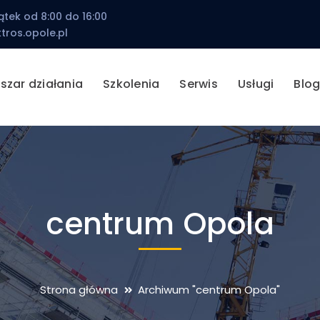
ątek od 8:00 do 16:00
tros.opole.pl
szar działania
Szkolenia
Serwis
Usługi
Blo
centrum Opola
Strona główna
Archiwum "centrum Opola"