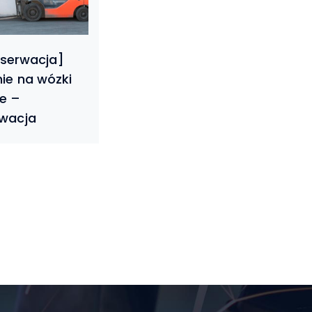
nie na wózki
e –
wacja