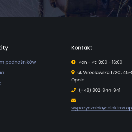
óty
Kontakt
m podnośników
Pon - Pt: 8:00 - 16:00
ia
ul. Wrocławska 172C, 45
Opole
t
(+48) 882-944-941
wypozyczalnia@elektros.opo